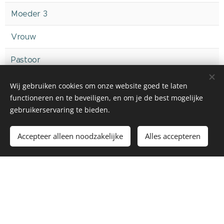
Moeder 3
Vrouw
Pastoor
Badmeester
Wij gebruiken cookies om onze website goed te laten
functioneren en te beveiligen, en om je de best mogelijke
Kruier
gebruikerservaring te bieden.
Moeder Verkerk
Accepteer alleen noodzakelijke
Alles accepteren
Moeder van Dorus
Vader van Dorus
Strijkhulp
Rechter