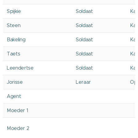
Spijkie
Soldaat
Kam
Steen
Soldaat
Kam
Bakeling
Soldaat
Kam
Taets
Soldaat
Kam
Leendertse
Soldaat
Kam
Jorisse
Leraar
Op 
Agent
Moeder 1
Moeder 2