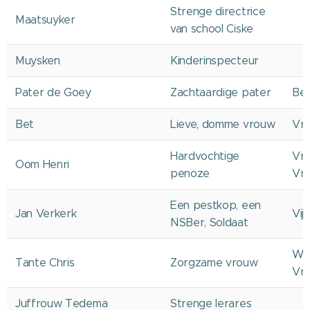
Strenge directrice
Maatsuyker
van school Ciske
Muysken
Kinderinspecteur
Pater de Goey
Zachtaardige pater
Bes
Bet
Lieve, domme vrouw
Vri
Hardvochtige
Vri
Oom Henri
penoze
Vri
Een pestkop, een
Jan Verkerk
Vij
NSBer, Soldaat
We
Tante Chris
Zorgzame vrouw
Vri
Juffrouw Tedema
Strenge lerares