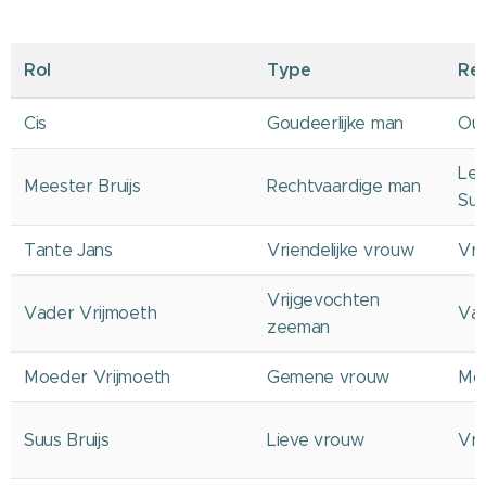
Rol
Type
Rel
Cis
Goudeerlijke man
Oud
Ler
Meester Bruijs
Rechtvaardige man
Su
Tante Jans
Vriendelijke vrouw
Vri
Vrijgevochten
Vader Vrijmoeth
Vad
zeeman
Moeder Vrijmoeth
Gemene vrouw
Moe
Suus Bruijs
Lieve vrouw
Vro