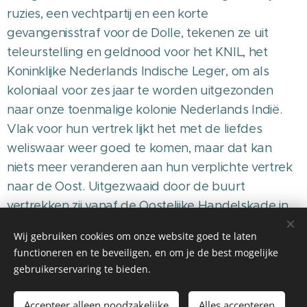
ruzies, een vechtpartij en een korte
gevangenisstraf voor de Dolle, tekenen ze uit
teleurstelling en geldnood voor het KNIL, het
Koninklijke Nederlands Indische Leger, om als
koloniaal voor zes jaar te worden uitgezonden
naar onze toenmalige kolonie Nederlands­ Indië.
Vlak voor hun vertrek lijkt het met de liefdes
weliswaar weer goed te komen, maar dat kan
niets meer veranderen aan hun verplichte vertrek
naar de Oost. Uitgezwaaid door de buurt
vertrekken zij vanaf de Oostelijke Handelskade in
Amsterdam met het schip de "Prinses Amalia". Als
Wij gebruiken cookies om onze website goed te laten
de Jantjes tenslotte na zes loodzware jaren
functioneren en te beveiligen, en om je de best mogelijke
terugkeren naar Holland zijn zij niet meer met z'n
gebruikerservaring te bieden.
drieën en is hun blik op het leven en op de wereld
voorgoed veranderd. Maar in de oude vertrouwde
Accepteer alleen noodzakelijke
Alles accepteren