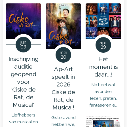
jun
apr
09
29
mei
20
Inschrijving
Het
auditie
moment is
Ap-Art
geopend
daar...!
speelt in
voor
2026
Na heel wat
'Ciske de
Ciske de
avonden
Rat, de
lezen, praten,
Rat, de
Musical'
fantaseren en
Musical!
praktisch kijken
Liefhebbers
Gisteravond
naar de
van musical en
hebben we,
mogelijkheden